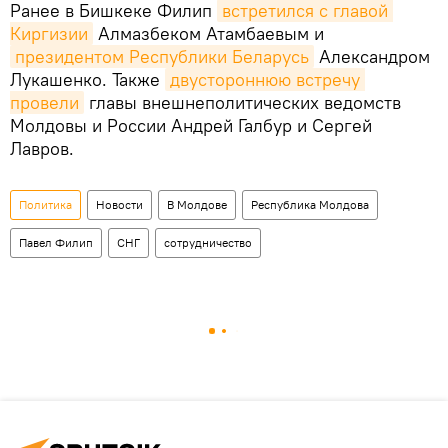
Ранее в Бишкеке Филип
встретился с главой 
Киргизии
Алмазбеком Атамбаевым и
президентом Республики Беларусь
Александром
Лукашенко. Также
двустороннюю встречу 
провели
главы внешнеполитических ведомств
Молдовы и России Андрей Галбур и Сергей
Лавров.
Политика
Новости
В Молдове
Республика Молдова
Павел Филип
СНГ
сотрудничество