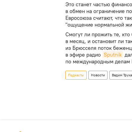
Это станет частью финанс
в обмен на ограничение п
Евросоюза считают, что та
"ощущение нормальной жи
Смогут ли прожить те, кто
в месяц, и остановит ли т
из Брюсселя поток беженце
в эфире радио
Sputnik
дал
по международным делам 
Подкасты
Новости
Вадим Труха