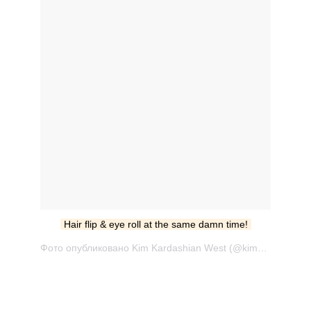
Hair flip & eye roll at the same damn time!
Фото опубликовано Kim Kardashian West (@kimkardashian) Сен 30 2016 в 7:19 PDT