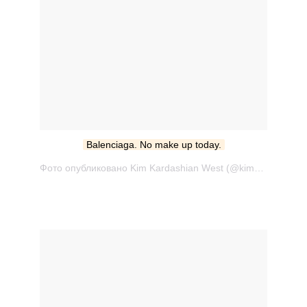
Balenciaga. No make up today.
Фото опубликовано Kim Kardashian West (@kimkardashian) Окт 2 2016 в 5:35 PDT