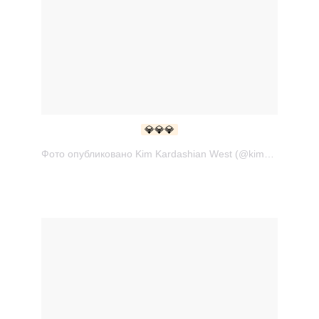
💎💎💎
Фото опубликовано Kim Kardashian West (@kimkardashian) Сен 29 2016 в 12:40 PDT