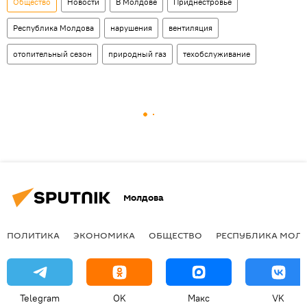
Общество
Новости
В Молдове
Приднестровье
Республика Молдова
нарушения
вентиляция
отопительный сезон
природный газ
техобслуживание
Молдова
ПОЛИТИКА
ЭКОНОМИКА
ОБЩЕСТВО
РЕСПУБЛИКА МОЛ
Telegram
OK
Макс
VK