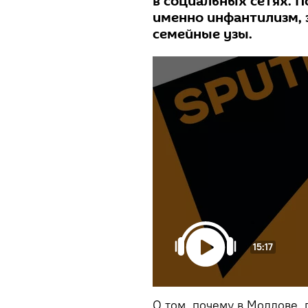
в социальных сетях. П
именно инфантилизм, 
семейные узы.
15:17
О том, почему в Молдове, 