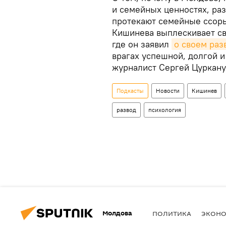
и семейных ценностях, раз
протекают семейные ссоры
Кишинева выплескивает св
где он заявил
о своем раз
врагах успешной, долгой 
журналист Сергей Цуркану
Подкасты
Новости
Кишинев
развод
психология
Молдова
ПОЛИТИКА
ЭКОН