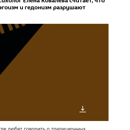
сихолог Елена Ковалева считает, что
эгоизм и гедонизм разрушают
где любят говорить о традиционных