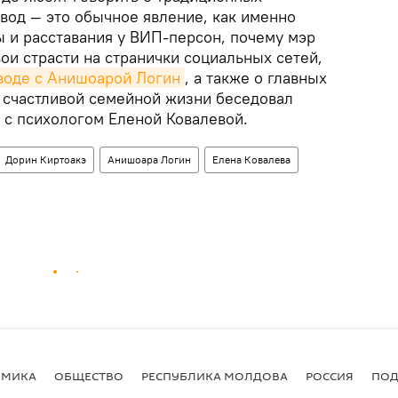
вод — это обычное явление, как именно
 и расставания у ВИП-персон, почему мэр
ои страсти на странички социальных сетей,
воде с Анишоарой Логин
, а также о главных
и счастливой семейной жизни беседовал
 с психологом Еленой Ковалевой.
Дорин Киртоакэ
Анишоара Логин
Елена Ковалева
ОМИКА
ОБЩЕСТВО
РЕСПУБЛИКА МОЛДОВА
РОССИЯ
ПОД