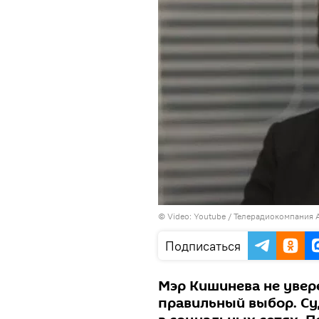
© Video: Youtube /
Телерадиокомпания 
Подписаться
Мэр Кишинева не увере
правильный выбор. Су