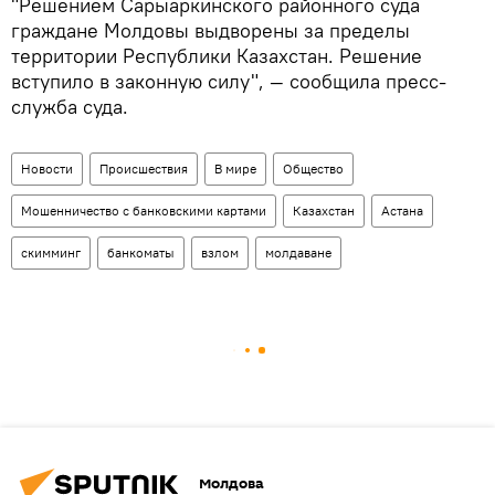
"Решением Сарыаркинского районного суда
граждане Молдовы выдворены за пределы
территории Республики Казахстан. Решение
вступило в законную силу", — сообщила пресс-
служба суда.
Новости
Происшествия
В мире
Общество
Мошенничество с банковскими картами
Казахстан
Астана
скимминг
банкоматы
взлом
молдаване
Молдова