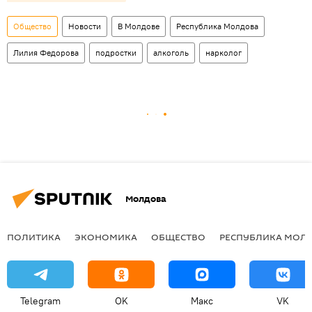
Общество
Новости
В Молдове
Республика Молдова
Лилия Федорова
подростки
алкоголь
нарколог
Молдова
ПОЛИТИКА
ЭКОНОМИКА
ОБЩЕСТВО
РЕСПУБЛИКА МОЛ
Telegram
OK
Макс
VK