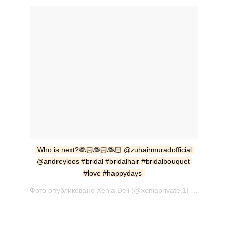
Who is next?👰🏻👰🏻👰🏻 @zuhairmuradofficial 
@andreyloos #bridal #bridalhair #bridalbouquet 
#love #happydays
Фото опубликовано Xenia Deli (@xeniaprivate.1) Окт 10 2016 в 4:15 PDT