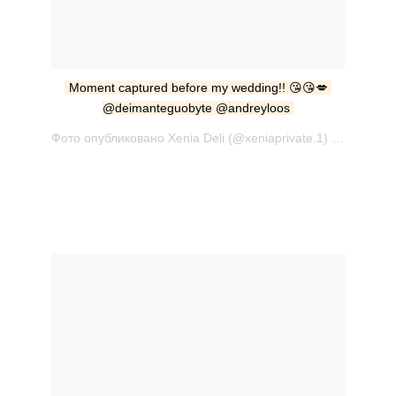
Moment captured before my wedding!! 😘😘💋 
@deimanteguobyte @andreyloos
Фото опубликовано Xenia Deli (@xeniaprivate.1) Окт 9 2016 в 1:03 PDT