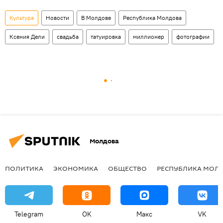
Культура
Новости
В Молдове
Республика Молдова
Ксения Дели
свадьба
татуировка
миллионер
фотографии
Молдова
ПОЛИТИКА
ЭКОНОМИКА
ОБЩЕСТВО
РЕСПУБЛИКА МОЛ
Telegram
OK
Макс
VK