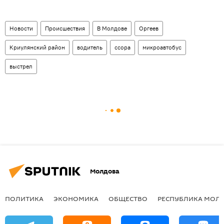
Новости
Происшествия
В Молдове
Оргеев
Криулянский район
водитель
ссора
микроавтобус
выстрел
Молдова
ПОЛИТИКА
ЭКОНОМИКА
ОБЩЕСТВО
РЕСПУБЛИКА МОЛ