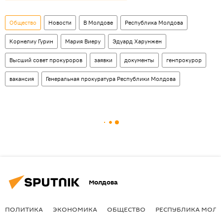
Общество
Новости
В Молдове
Республика Молдова
Корнелиу Гурин
Мария Виеру
Эдуард Харунжен
Высший совет прокуроров
заявки
документы
генпрокурор
вакансия
Генеральная прокуратура Республики Молдова
Молдова
ПОЛИТИКА
ЭКОНОМИКА
ОБЩЕСТВО
РЕСПУБЛИКА МОЛ