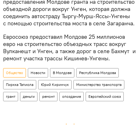
предоставления Молдове гранта на строительство
объездной дороги вокруг Унген, которая должна
соединить автостраду Тыргу-Мурш-Яссы-Унгены
с помощью строительства моста в селе Загаранча.
Евросоюз предоставил Молдове 25 миллионов
евро на строительство объездных трасс вокруг
Вулканешт и Унген, а также дорог в селе Бахмут и
ремонт участка трассы Кишинев-Унгены.
Общество
Новости
В Молдове
Республика Молдова
Пиркка Тапиола
Юрий Киринчук
Министерство транспорта
грант
деньги
ремонт
опоздание
Европейский союз