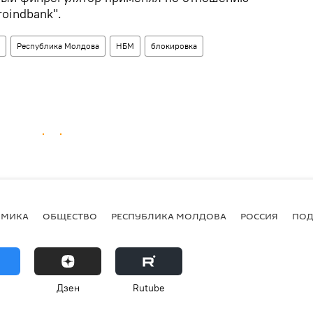
roindbank".
Республика Молдова
НБМ
блокировка
ОМИКА
ОБЩЕСТВО
РЕСПУБЛИКА МОЛДОВА
РОССИЯ
ПОД
Дзен
Rutube