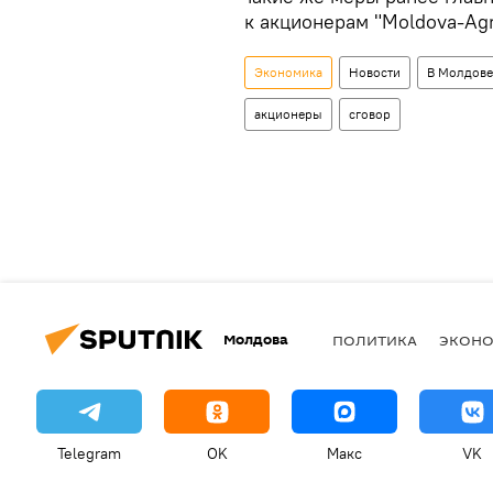
к акционерам "Moldova-Ag
Экономика
Новости
В Молдове
акционеры
сговор
Молдова
ПОЛИТИКА
ЭКОН
Telegram
OK
Макс
VK