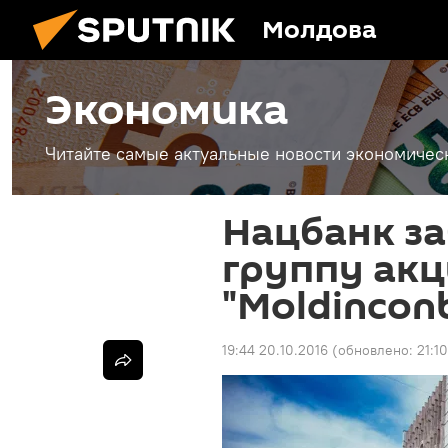
Молдова
Экономика
Читайте самые актуальные новости экономичес
Нацбанк з
группу ак
"Moldincon
19:44 20.10.2016
(обновлено:
21:1