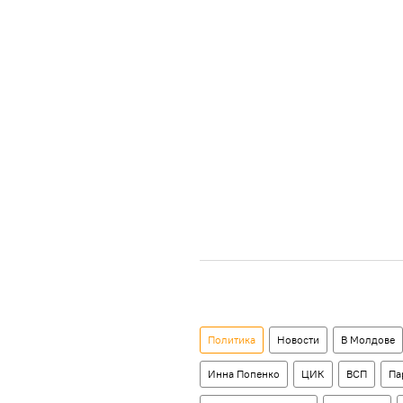
Политика
Новости
В Молдове
Инна Попенко
ЦИК
ВСП
Па