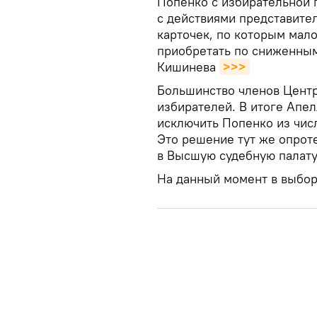
Попенко с избирательной 
с действиями представите
карточек, по которым мал
приобретать по сниженным
Кишинева
>>>
Большинство членов Центр
избирателей. В итоге Апе
исключить Попенко из числ
Это решение тут же опрот
в Высшую судебную палату
На данный момент в выбор