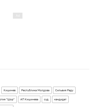
Кишинев
Республика Молдова
Сильвия Раду
ртия "Шор"
АП Кишинева
суд
кандидат