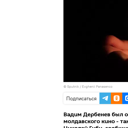
© Sputnik / Evghenii Panasenco
Подписаться
Вадим Дербенев был од
молдавского кино - та