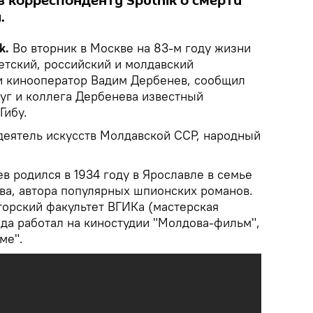
в корреспонденту Sputnik о смерти
.
k.
Во вторник в Москве на 83-м году жизни
етский, российский и молдавский
и кинооператор Вадим Дербенев, сообщил
руг и коллега Дербенева известный
Гибу.
еятель искусств Молдавской ССР, народный
 родился в 1934 году в Ярославле в семье
ва, автора популярных шпионских романов.
торский факультет ВГИКа (мастерская
ода работал на киностудии "Молдова-фильм",
ме".