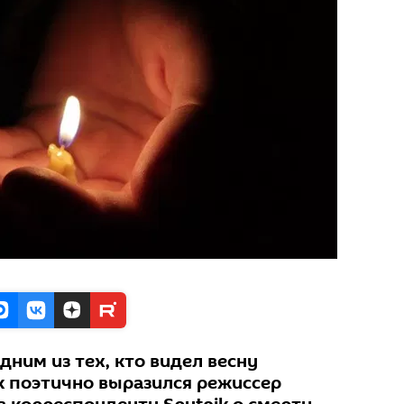
ним из тех, кто видел весну
к поэтично выразился режиссер