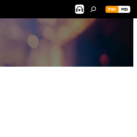
РУС
MD