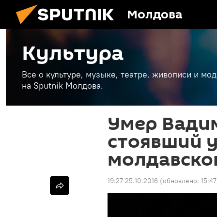
Молдова
Культура
Все о культуре, музыке, театре, живописи и мо
на Sputnik Молдова.
Умер Вадим
стоявший у
молдавско
19:27 25.10.2016
(обновлено:
15:47