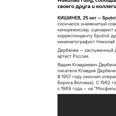
Николай Гибу, сообщи
своего друга и коллеги
КИШИНЕВ, 25 окт — Sputni
скончался знаменитый сов
кинорежиссер, сценарист 
корреспонденту Sputnik д
кинематографист Николай 
Дербенев — заслуженный д
артист России.
Вадим Клавдиевич Дербенев
писателя Клавдия Дербене
В 1957 году окончил опера
Бориса Волчека). С 1962 г
с 1969 года — на "Мосфиль