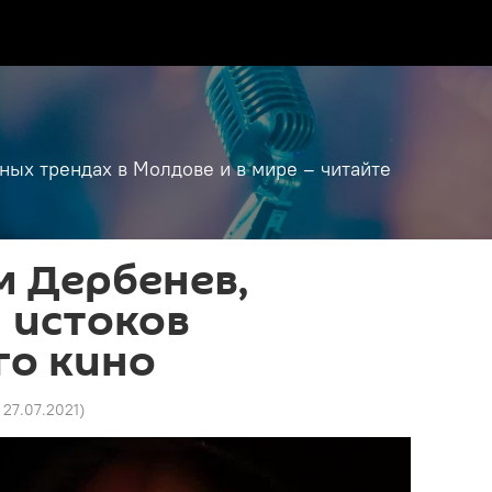
дных трендах в Молдове и в мире – читайте
 Дербенев,
 истоков
го кино
 27.07.2021
)