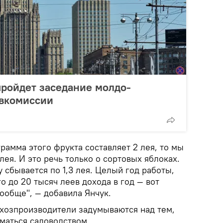
пройдет заседание молдо-
вкомиссии
рамма этого фрукта составляет 2 лея, то мы
лея. И это речь только о сортовых яблоках.
у сбывается по 1,3 лея. Целый год работы,
о до 20 тысяч леев дохода в год — вот
вообще", — добавила Янчук.
ьхозпроизводители задумываются над тем,
маться садоводством.