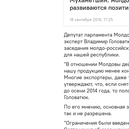
Мухаметшин: молдо
развиваются позит
18 сентября 2016, 17:25
Депутат парламента Молдо
эксперт Владимир Головатю
заседания молдо-российс
для нашей республики.
"В отношении Молдовы де
нашу продукцию менее кон
Многие экспортеры, даже т
утверждают, что, если сня
до осени 2014 года, то по
Головатюк.
По его мнению, основная 
так и не разрешена.
"Ограничения были введен