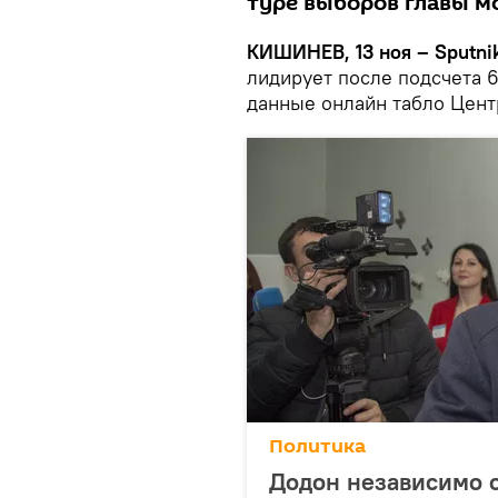
туре выборов главы м
КИШИНЕВ, 13 ноя – Sputni
лидирует после подсчета 
данные онлайн табло Цент
Политика
Додон независимо о