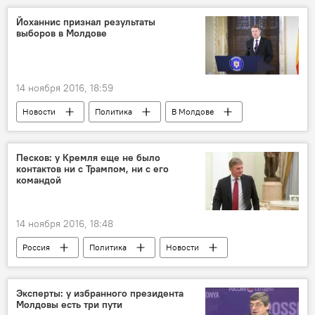
Республика Молдова
взрыв
отчет
Йоханнис признал результаты
выборов в Молдове
несчастный случай
статистика
газ
14 ноября 2016, 18:59
Новости
Политика
В Молдове
Румыния
Республика Молдова
Клаус Йоханнис
президент
Песков: у Кремля еще не было
контактов ни с Трампом, ни с его
выборы
командой
14 ноября 2016, 18:48
Россия
Политика
Новости
В мире
Россия
Москва
Кремль
Дмитрий Песков
команда
Эксперты: у избранного президента
Молдовы есть три пути
администрация
контакты