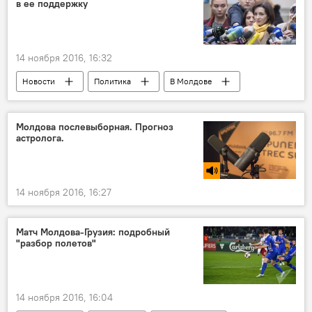
в ее поддержку
избрание
Игорь Додон
Владимир Путин
14 ноября 2016, 16:32
Новости
Политика
В Молдове
Кишинев
Майя Санду
нарушения
голосование
протест
выборы
Молдова послевыборная. Прогноз
астролога.
14 ноября 2016, 16:27
Матч Молдова-Грузия: подробный
"разбор полетов"
14 ноября 2016, 16:04