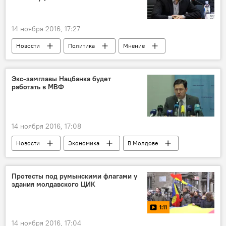
президент
митинг
14 ноября 2016, 17:27
Новости
Политика
Мнение
В Молдове
Республика Молдова
Валерий Осталеп
Игорь Додон
Экс-замглавы Нацбанка будет
работать в МВФ
президент
14 ноября 2016, 17:08
Новости
Экономика
В Молдове
Республика Молдова
Марин Молошаг
МВФ
НБМ
работа
Протесты под румынскими флагами у
здания молдавского ЦИК
советник
1:11
14 ноября 2016, 17:04