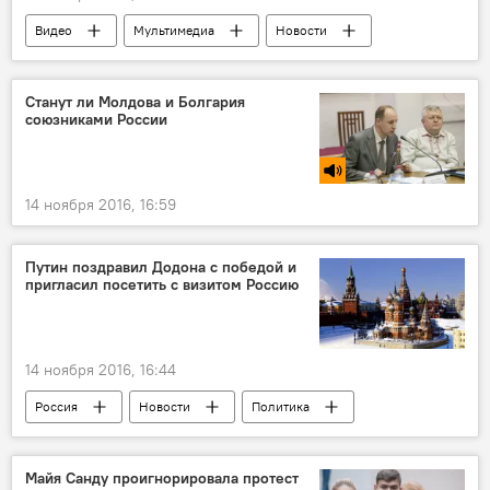
Видео
Мультимедиа
Новости
Кишинев
Республика Молдова
протест
Станут ли Молдова и Болгария
союзниками России
14 ноября 2016, 16:59
Путин поздравил Додона с победой и
пригласил посетить с визитом Россию
14 ноября 2016, 16:44
Россия
Новости
Политика
В Молдове
Россия
Республика Молдова
Кремль
Майя Санду проигнорировала протест