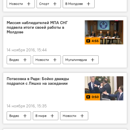
Новости
Спорт
В Молдове
Грузия
Республика Молдова
матч
игра
Футбол
Миссия наблюдателей МПА СНГ
подвела итоги своей работы в
Молдове
4:55
14 ноября 2016, 15:44
Видео
Новости
Мультимедиа
В Молдове
Потасовка в Раде: Бойко дважды
подрался с Ляшко на заседании
0:50
14 ноября 2016, 15:35
Видео
В мире
Новости
Мультимедиа