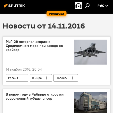
РУС
Молдова
Новости от 14.11.2016
МиГ-29 потерпел аварию в
Средиземном море при заходе на
крейсер
14 ноября 2016, 20:04
Россия
В мире
Новости
Происшествия
Россия
авария
летчик
крейсер
В новом году в Рыбнице откроется
современный тубдиспансер