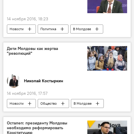
Дональд Трамп
14 ноября 2016, 18:23
Новости
Политика
В Молдове
Дети Молдовы как жертва
"революций"
Николай Костыркин
14 ноября 2016, 17:57
Новости
Общество
В Молдове
Кишинев
Республика Молдова
Майя Санду
кандидаты
дети
Осталеп: президенту Молдовы
необходимо реформировать
революция
демонстрация
Конституцию