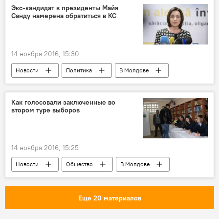
Экс-кандидат в президенты Майя
Санду намерена обратиться в КС
14 ноября 2016, 15:30
Новости
Политика
В Молдове
Республика Молдова
Майя Санду
Конституционный суд
Как голосовали заключенные во
втором туре выборов
Партия "Действие и солидарность"
результаты
протест
Выборы президента
14 ноября 2016, 15:25
Новости
Общество
В Молдове
Республика Молдова
Департамент пенитенциарных учреждений
Еще 20 материалов
второй тур
голосование
тюрьма