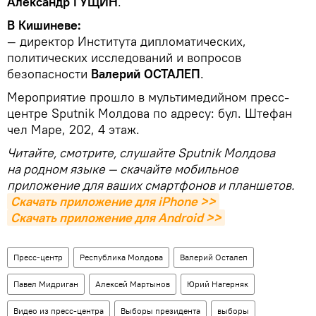
Александр ГУЩИН
.
В Кишиневе:
— директор Института дипломатических,
политических исследований и вопросов
безопасности
Валерий ОСТАЛЕП
.
Мероприятие прошло в мультимедийном пресс-
центре Sputnik Молдова по адресу: бул. Штефан
чел Маре, 202, 4 этаж.
Читайте, смотрите, слушайте Sputnik Молдова
на родном языке — скачайте мобильное
приложение для ваших смартфонов и планшетов.
Скачать приложение для iPhone >>
Скачать приложение для Android >>
Пресс-центр
Республика Молдова
Валерий Осталеп
Павел Мидриган
Алексей Мартынов
Юрий Нагерняк
Видео из пресс-центра
Выборы президента
выборы