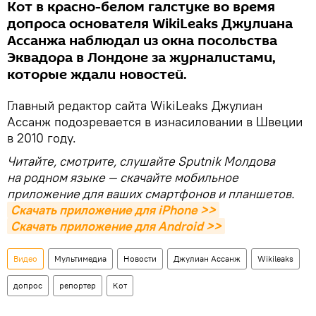
Кот в красно-белом галстуке во время
допроса основателя WikiLeaks Джулиана
Ассанжа наблюдал из окна посольства
Эквадора в Лондоне за журналистами,
которые ждали новостей.
Главный редактор сайта WikiLeaks Джулиан
Ассанж подозревается в изнасиловании в Швеции
в 2010 году.
Читайте, смотрите, слушайте Sputnik Молдова
на родном языке — скачайте мобильное
приложение для ваших смартфонов и планшетов.
Скачать приложение для iPhone >>
Скачать приложение для Android >>
Видео
Мультимедиа
Новости
Джулиан Ассанж
Wikileaks
допрос
репортер
Кот