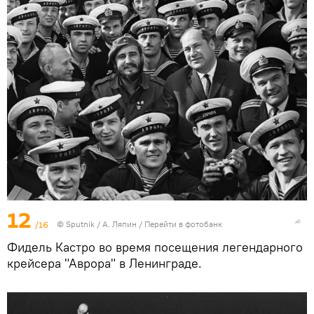
12
/16
© Sputnik / А. Ляпин
/
Перейти в фотобанк
Фидель Кастро во время посещения легендарного
крейсера "Аврора" в Ленинграде.