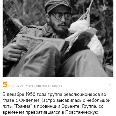
5
/16
© AP Photo / Andrew St. George
В декабре 1956 года группа революционеров во
главе с Фиделем Кастро высадилась с небольшой
яхты "Гранма" в провинции Орьенте. Группа, со
временем превратившаяся в Повстанческую