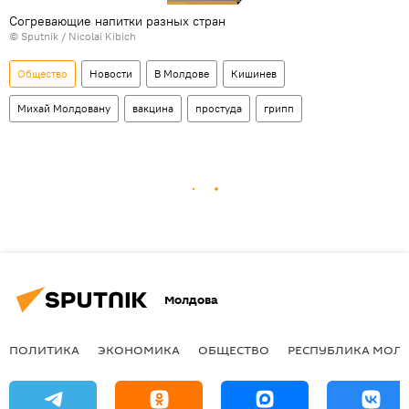
Согревающие напитки разных стран
© Sputnik / Nicolai Kibich
Общество
Новости
В Молдове
Кишинев
Михай Молдовану
вакцина
простуда
грипп
Молдова
ПОЛИТИКА
ЭКОНОМИКА
ОБЩЕСТВО
РЕСПУБЛИКА МОЛ