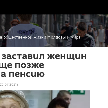
т в общественной жизни Молдовы и мира.
 заставил женщин
ще позже
на пенсию
 23.07.2021
)