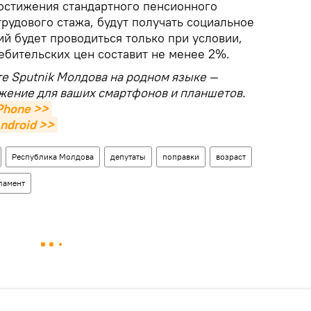
достижения стандартного пенсионного
трудового стажа, будут получать социальное
й будет проводиться только при условии,
ебительских цен составит не менее 2%.
те Sputnik Молдова на родном языке —
жение для ваших смартфонов и планшетов.
Phone >>
ndroid >>
Республика Молдова
депутаты
поправки
возраст
ламент