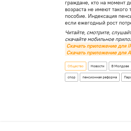
граждане, кто на момент 
возраста не имеют такого 
пособие. Индексация пенси
если ежегодный рост потр
Читайте, смотрите, слушай
скачайте мобильное прило
Скачать приложение для i
Скачать приложение для A
Общество
Новости
В Молдове
спор
пенсионная реформа
Пар