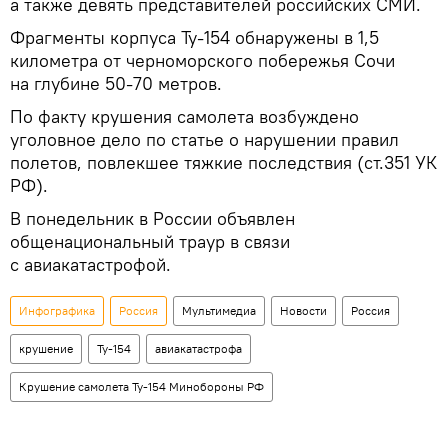
а также девять представителей российских СМИ.
Фрагменты корпуса Ту-154 обнаружены в 1,5
километра от черноморского побережья Сочи
на глубине 50-70 метров.
По факту крушения самолета возбуждено
уголовное дело по статье о нарушении правил
полетов, повлекшее тяжкие последствия (ст.351 УК
РФ).
В понедельник в России объявлен
общенациональный траур в связи
с авиакатастрофой.
Инфографика
Россия
Мультимедиа
Новости
Россия
крушение
Ту-154
авиакатастрофа
Крушение самолета Ту-154 Минобороны РФ