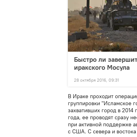
Быстро ли заверши
иракского Мосула
28 октября 2016, 09:31
В Ираке проходит операци
группировки "Исламское го
захвативших город в 2014 
года, ее проводят сразу н
при активной поддержке а
с США. С севера и восток