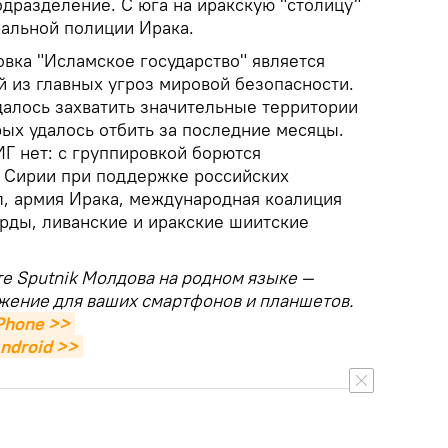
дразделение. С юга на иракскую "столицу"
альной полиции Ирака.
вка "Исламское государство" является
й из главных угроз мировой безопасности.
далось захватить значительные территории
рых удалось отбить за последние месяцы.
Г нет: с группировкой борются
 Сирии при поддержке российских
, армия Ирака, международная коалиция
урды, ливанские и иракские шиитские
те Sputnik Молдова на родном языке —
жение для ваших смартфонов и планшетов.
Phone >>
ndroid >>