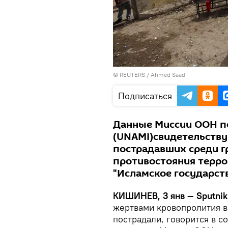
©
REUTERS
/
Ahmed Saad
Подписаться
Данные Миссии ООН по
(UNAMI)свидетельству
пострадавших среди г
противостояния терро
"Исламское государств
КИШИНЕВ, 3 янв — Sputnik
жертвами кровопролития в 
пострадали, говорится в 