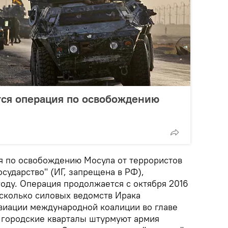
тся операция по освобождению
я по освобождению Мосула от террористов
сударство" (ИГ, запрещена в РФ),
году. Операция продолжается с октября 2016
есколько силовых ведомств Ирака
виации международной коалиции во главе
а городские кварталы штурмуют армия