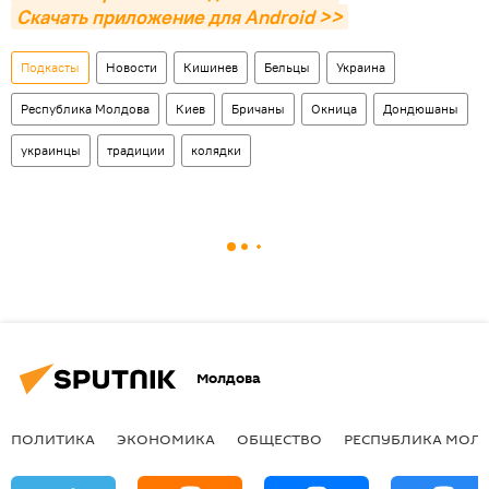
Скачать приложение для Android >>
Подкасты
Новости
Кишинев
Бельцы
Украина
Республика Молдова
Киев
Бричаны
Окница
Дондюшаны
украинцы
традиции
колядки
Молдова
ПОЛИТИКА
ЭКОНОМИКА
ОБЩЕСТВО
РЕСПУБЛИКА МОЛ