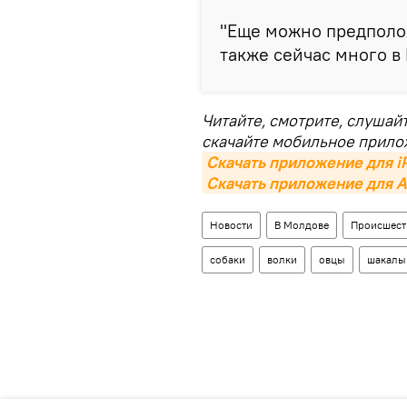
"Еще можно предполож
также сейчас много в
Читайте, смотрите, слушай
скачайте мобильное прило
Скачать приложение для i
Скачать приложение для A
Новости
В Молдове
Происшест
собаки
волки
овцы
шакалы