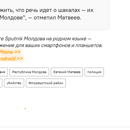
ить, что речь идет о шакалах — их
 Молдове", — отметил Матвеев.
те Sputnik Молдова на родном языке —
жение для ваших смартфонов и планшетов.
Phone >>
ndroid >>
вия
Республика Молдова
Евгений Матвеев
полиция
убийство
Флорешстский район