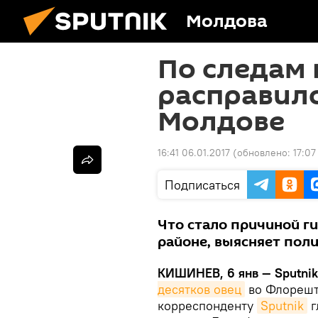
Молдова
По следам 
расправилс
Молдове
16:41 06.01.2017
(обновлено:
17:07
Подписаться
Что стало причиной г
районе, выясняет поли
КИШИНЕВ, 6 янв — Sputnik
десятков овец
во Флорешт
корреспонденту
Sputnik
г