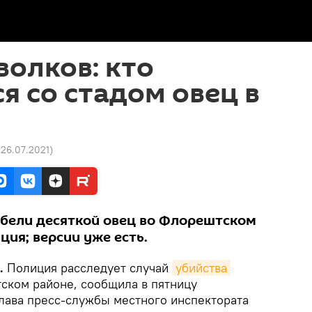
волков: кто
я со стадом овец в
 26.07.2021
)
ибели десяткой овец во Флорештском
ция; версии уже есть.
.
Полиция расследует случай
убийства 
ском районе, сообщила в пятницу
лава пресс-службы местного инспектората