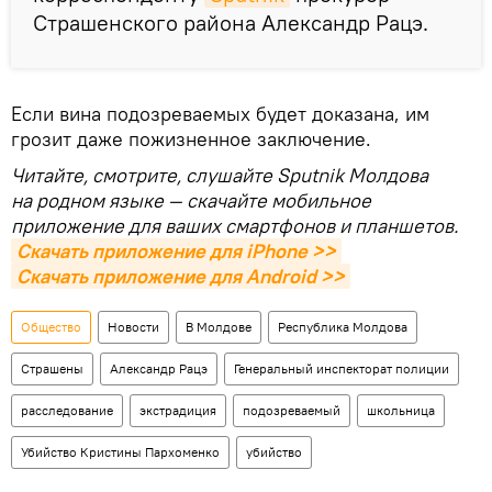
Страшенского района Александр Рацэ.
Если вина подозреваемых будет доказана, им
грозит даже пожизненное заключение.
Читайте, смотрите, слушайте Sputnik Молдова
на родном языке — скачайте мобильное
приложение для ваших смартфонов и планшетов.
Скачать приложение для iPhone >>
Скачать приложение для Android >>
Общество
Новости
В Молдове
Республика Молдова
Страшены
Александр Рацэ
Генеральный инспекторат полиции
расследование
экстрадиция
подозреваемый
школьница
Убийство Кристины Пархоменко
убийство