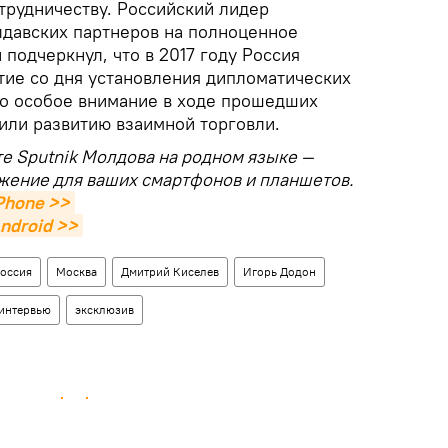
трудничеству. Российский лидер
лдавских партнеров на полноценное
подчеркнул, что в 2017 году Россия
тие со дня установления дипломатических
то особое внимание в ходе прошедших
или развитию взаимной торговли.
те Sputnik Молдова на родном языке —
жение для ваших смартфонов и планшетов.
Phone >>
ndroid >>
оссия
Москва
Дмитрий Киселев
Игорь Додон
интервью
эксклюзив