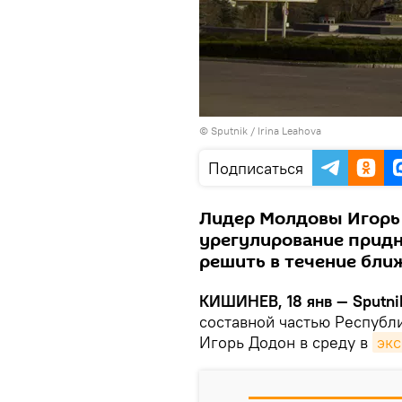
© Sputnik / Irina Leahova
Подписаться
Лидер Молдовы Игорь 
урегулирование придн
решить в течение бли
КИШИНЕВ, 18 янв — Sputni
составной частью Республ
Игорь Додон в среду в
эк