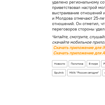
уделено региональному со
приветствовал настрой мо
выстраивание отношений и 
и Молдова отмечают 25-ле
отношений. Он отметил, ч
переговоров стороны удел
Читайте, смотрите, слушай
скачайте мобильное прило
Скачать приложение для i
Скачать приложение для A
Новости
Политика
В мире
Р
Sputnik
МИА "Россия сегодня"