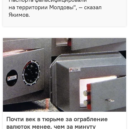
на территории Молдовы", — сказал
Якимов.
Почти век в тюрьме за ограбление
валюток менее, чем за минуту