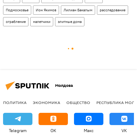
Подмосковье
Ион Якимов
Лилиан Бакалым
расследование
ограбление
налетчики
элитные дома
Молдова
ПОЛИТИКА
ЭКОНОМИКА
ОБЩЕСТВО
РЕСПУБЛИКА МОЛ
Telegram
OK
Макс
VK