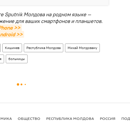
те Sputnik Молдова на родном языке —
жение для ваших смартфонов и планшетов.
Phone >>
ndroid >>
Кишинев
Республика Молдова
Михай Молдовану
я
больницы
ОМИКА
ОБЩЕСТВО
РЕСПУБЛИКА МОЛДОВА
РОССИЯ
ПОД