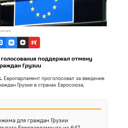
liament
 голосования поддержал отмену
граждан Грузии
k.
Европарламент проголосовал за введение
аждан Грузии в странах Евросоюза,
ежима для граждан Грузии
путата Европарламента из 647.