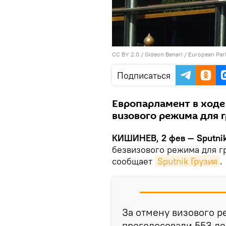
CC BY 2.0
/
Gideon Benari
/
European Par
Подписаться
Европарламент в ходе
визового режима для 
КИШИНЕВ, 2 фев — Sputni
безвизового режима для гр
сообщает
Sputnik Грузия
.
За отмену визового р
проголосовали 553 де