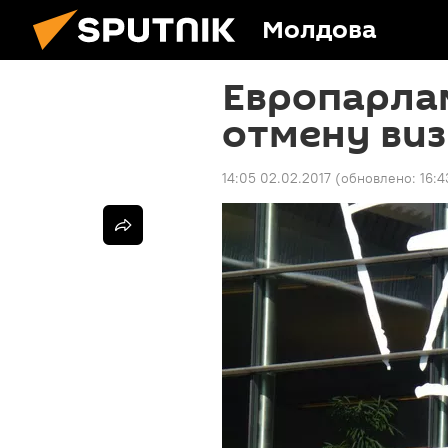
Молдова
Европарла
отмену виз
14:05 02.02.2017
(обновлено:
16:4