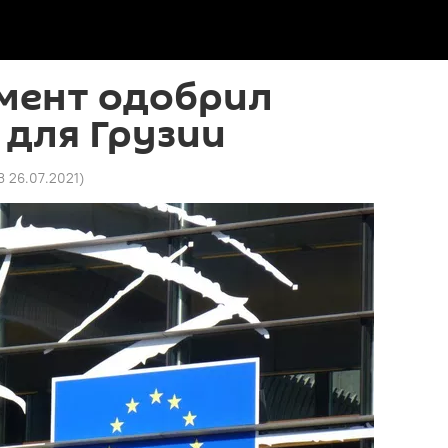
мент одобрил
 для Грузии
3 26.07.2021
)