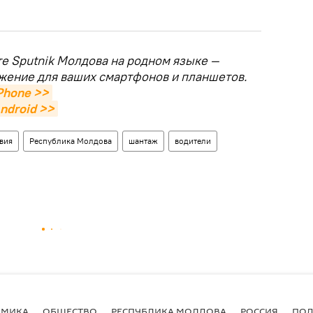
те Sputnik Молдова на родном языке —
жение для ваших смартфонов и планшетов.
Phone >>
ndroid >>
вия
Республика Молдова
шантаж
водители
ОМИКА
ОБЩЕСТВО
РЕСПУБЛИКА МОЛДОВА
РОССИЯ
ПОД