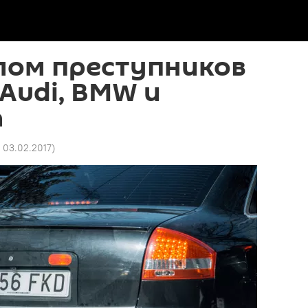
лом преступников
 Audi, BMW и
n
9 03.02.2017
)