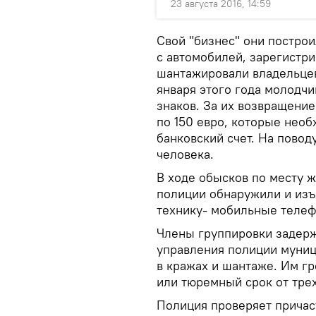
23 августа 2016, 14:59
Свой "бизнес" они построи
с автомобилей, зарегистри
шантажировали владельцев
января этого года молодч
знаков. За их возвращени
по 150 евро, которые нео
банковский счет. На пово
человека.
В ходе обысков по месту 
полиции обнаружили и изъ
технику- мобильные телеф
Члены группировки задерж
управления полиции муни
в кражах и шантаже. Им гр
или тюремный срок от трех
Полиция проверяет причас