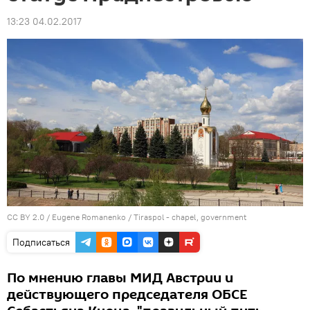
13:23 04.02.2017
CC BY 2.0
/
Eugene Romanenko
/
Tiraspol - chapel, government
Подписаться
По мнению главы МИД Австрии и
действующего председателя ОБСЕ