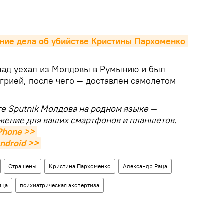
ние дела об убийстве Кристины Пархоменко 
лад уехал из Молдовы в Румынию и был
грией, после чего — доставлен самолетом
те Sputnik Молдова на родном языке —
жение для ваших смартфонов и планшетов.
Phone >>
ndroid >>
Страшены
Кристина Пархоменко
Александр Рацэ
ица
психиатрическая экспертиза