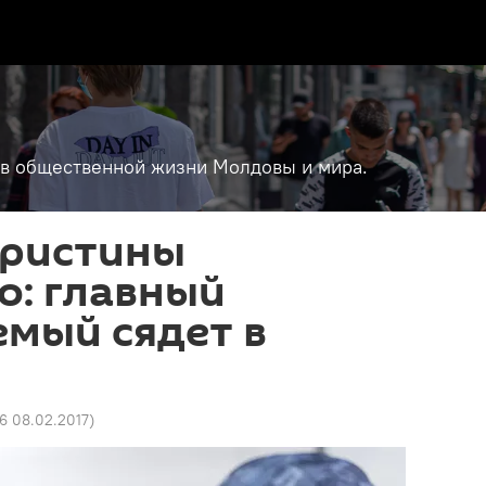
т в общественной жизни Молдовы и мира.
Кристины
о: главный
мый сядет в
6 08.02.2017
)