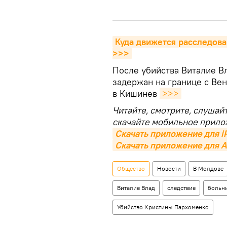
Куда движется расследова
>>>
После убийства Виталие В
задержан на грaнице с Вен
в Кишинев
>>>
Читайте, смотрите, слушай
скачайте мобильное прило
Скачать приложение для i
Скачать приложение для A
Общество
Новости
В Молдове
Виталие Влад
следствие
больн
Убийство Кристины Пархоменко