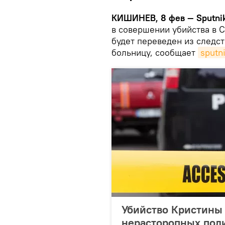
КИШИНЕВ, 8 фев — Sputni
в совершении убийства в 
будет переведен из следс
больницу, сообщает
sputn
Убийство Кристины 
нерасторопных пол