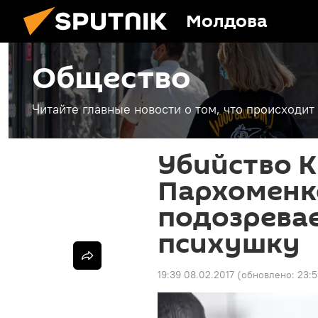
Молдова
Общество
Читайте главные новости о том, что происходи
Убийство 
Пархоменк
подозревае
психушку
19:39 08.02.2017
(обновлено:
23:5