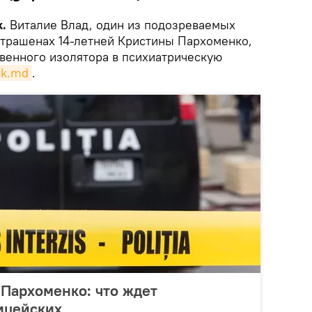
k.
Виталие Влад, один из подозреваемых
Страшенах 14-летней Кристины Пархоменко,
твенного изолятора в психиатрическую
ik.md
.
Пархоменко: что ждет
ицейских