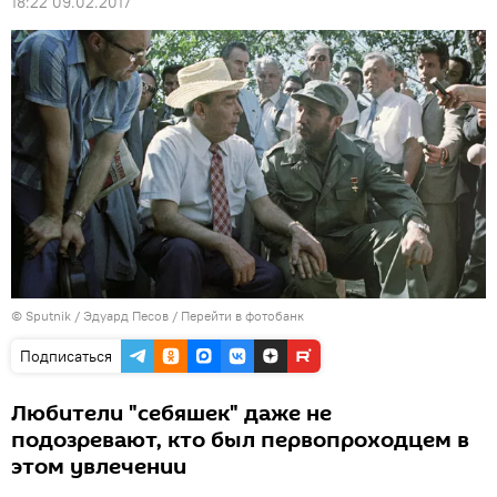
18:22 09.02.2017
© Sputnik / Эдуард Песов
/
Перейти в фотобанк
Подписаться
Любители "себяшек" даже не
подозревают, кто был первопроходцем в
этом увлечении