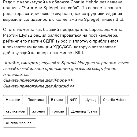
Рядом с карикатурой на обложке Charlie Hebdo размещена
подпись: "Читатели Spiegel вне себя". По словам главного
редактора сатирического журнала, так сотрудники издания
выразили солидарность с коллегами из Spiegel, пишет Bild.
С того момента как бывший председатель Европарламента
Мартин Шульц решил баллотироваться на пост канцлера,
рейтинг его партии СДПГ вырос и вплотную приблизился
к показателям коалиции ХДС/ХСС, которую возглавляет
действующий канцлер, напоминает Bild.
Читайте, смотрите, слушайте Sputnik Молдова на родном языке —
скачайте мобильное приложение для ваших смартфонов
и планшетов.
Скачать приложение для iPhone >>
Скачать приложение для Android >>
Новости
Политика
В мире
ФРГ
Шульц
Charlie Hebdo
карикатура
журнал
голова
Дональд Трамп
Ангела Меркель