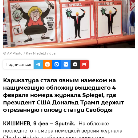
© AP Photo / Kay Nietfeld / dpa
Подписаться
Карикатура стала явным намеком на
нашумевшую обложку вышедшего 4
февраля номера журнала Spiegel, где
президент США Дональд Трамп держит
отрезанную голову статуи Свободы
КИШИНЕВ, 9 фев — Sputnik.
На обложке
последнего номера немецкой версии журнала
Charlie Hebdo опубликована карикатура