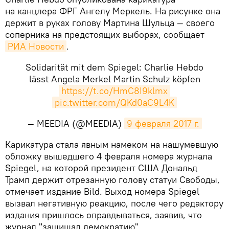
на канцлера ФРГ Ангелу Меркель. На рисунке она
держит в руках голову Мартина Шульца — своего
соперника на предстоящих выборах, сообщает
РИА Новости
.
Solidarität mit dem Spiegel: Charlie Hebdo
lässt Angela Merkel Martin Schulz köpfen
https://t.co/HmC8I9klmx
pic.twitter.com/QKd0aC9L4K
— MEEDIA (@MEEDIA)
9 февраля 2017 г.
Карикатура стала явным намеком на нашумевшую
обложку вышедшего 4 февраля номера журнала
Spiegel, на которой президент США Дональд
Трамп держит отрезанную голову статуи Свободы,
отмечает издание Bild. Выход номера Spiegel
вызвал негативную реакцию, после чего редактору
издания пришлось оправдываться, заявив, что
журнал "защищал демократию".