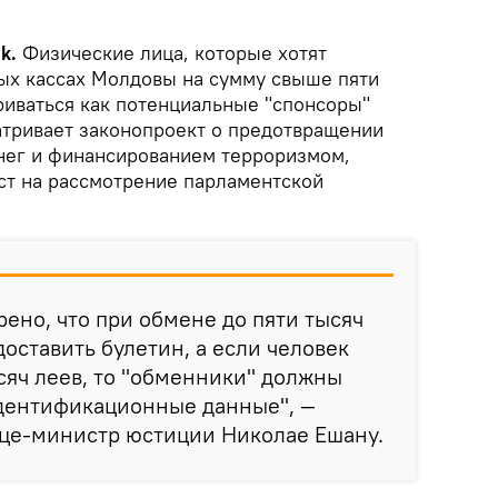
k.
Физические лица, которые хотят
ых кассах Молдовы на сумму свыше пяти
риваться как потенциальные "спонсоры"
атривает законопроект о предотвращении
нег и финансированием терроризмом,
т на рассмотрение парламентской
рено, что при обмене до пяти тысяч
оставить булетин, а если человек
сяч леев, то "обменники" должны
идентификационные данные", —
ице-министр юстиции Николае Ешану.