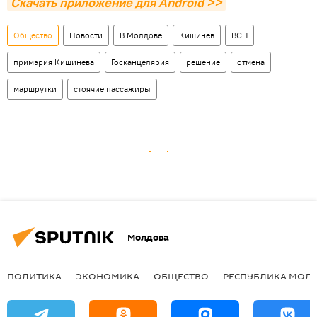
Скачать приложение для Android >>
Общество
Новости
В Молдове
Кишинев
ВСП
примэрия Кишинева
Госканцелярия
решение
отмена
маршрутки
стоячие пассажиры
Молдова
ПОЛИТИКА
ЭКОНОМИКА
ОБЩЕСТВО
РЕСПУБЛИКА МОЛ