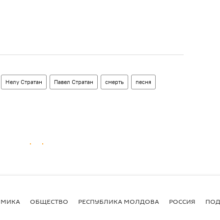
Нелу Стратан
Павел Стратан
смерть
песня
ОМИКА
ОБЩЕСТВО
РЕСПУБЛИКА МОЛДОВА
РОССИЯ
ПОД