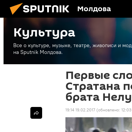
Молдова
Культура
Все о культуре, музыке, театре, живописи и мо
на Sputnik Молдова.
Первые сло
Стратана п
брата Нелу
19:14 19.02.2017
(обновлено:
12:03