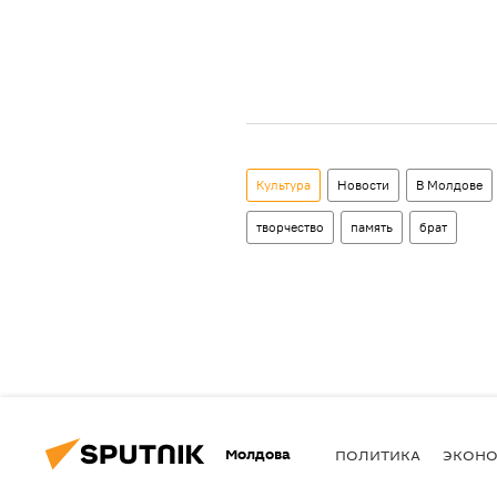
Культура
Новости
В Молдове
творчество
память
брат
Молдова
ПОЛИТИКА
ЭКОН