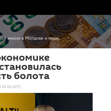
кой жизни в Молдове и мире.
 экономике
становилась
ть болота
6 25.02.2017
)