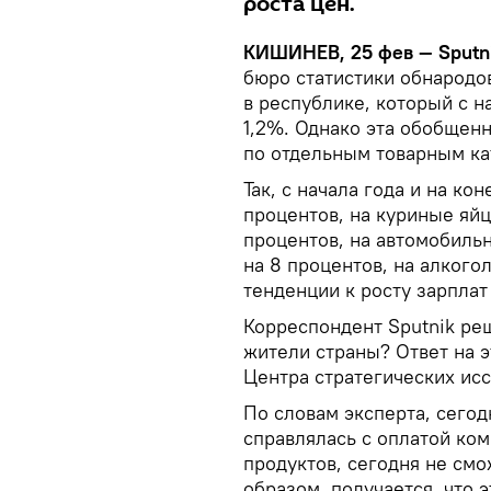
роста цен.
КИШИНЕВ, 25 фев —
Sputn
бюро статистики обнародо
в республике, который с н
1,2%. Однако эта обобщенн
по отдельным товарным ка
Так, с начала года и на ко
процентов, на куриные яйц
процентов, на автомобильн
на 8 процентов, на алкогол
тенденции к росту зарпла
Корреспондент Sputnik ре
жители страны? Ответ на э
Центра стратегических ис
По словам эксперта, сегодн
справлялась с оплатой ко
продуктов, сегодня не смо
образом, получается, что 