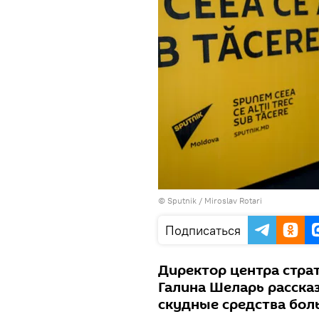
© Sputnik / Miroslav Rotari
Подписаться
Директор центра стра
Галина Шеларь расска
скудные средства бол