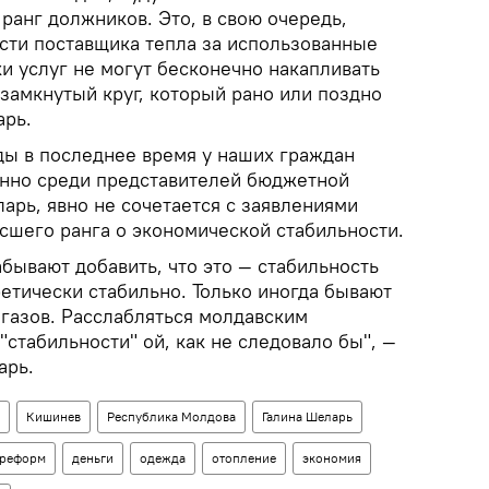
 ранг должников. Это, в свою очередь,
сти поставщика тепла за использованные
и услуг не могут бесконечно накапливать
замкнутый круг, который рано или поздно
ларь.
ды в последнее время у наших граждан
бенно среди представителей бюджетной
арь, явно не сочетается с заявлениями
сшего ранга о экономической стабильности.
забывают добавить, что это — стабильность
ретически стабильно. Только иногда бывают
газов. Расслабляться молдавским
"стабильности" ой, как не следовало бы", —
арь.
Кишинев
Республика Молдова
Галина Шеларь
 реформ
деньги
одежда
отопление
экономия