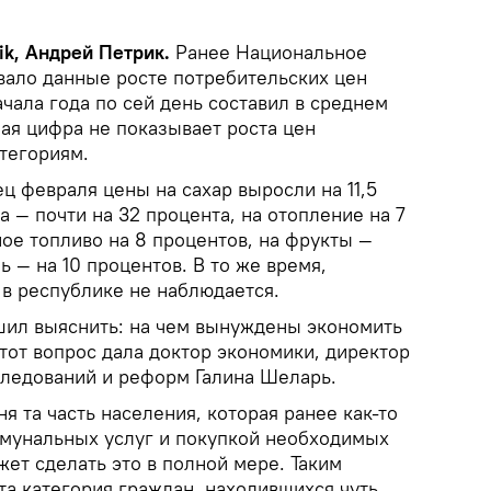
ik
, Андрей Петрик.
Ранее Национальное
вало данные росте потребительских цен
ачала года по сей день составил в среднем
ая цифра не показывает роста цен
тегориям.
нец февраля цены на сахар выросли на 11,5
а — почти на 32 процента, на отопление на 7
ое топливо на 8 процентов, на фрукты —
ь — на 10 процентов. В то же время,
т в республике не наблюдается.
шил выяснить: на чем вынуждены экономить
тот вопрос дала доктор экономики, директор
следований и реформ Галина Шеларь.
я та часть населения, которая ранее как-то
ммунальных услуг и покупкой необходимых
жет сделать это в полной мере. Таким
эта категория граждан, находившихся чуть