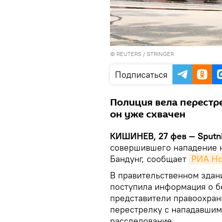
©
REUTERS
/ STRINGER
Подписаться
Полиция вела перестр
он уже схвачен
КИШИНЕВ, 27 фев — Sputni
совершившего нападение н
Бандунг, сообщает
РИА Но
В правительственном здан
поступила информация о б
представители правоохран
перестрелку с нападавшим
расследование.