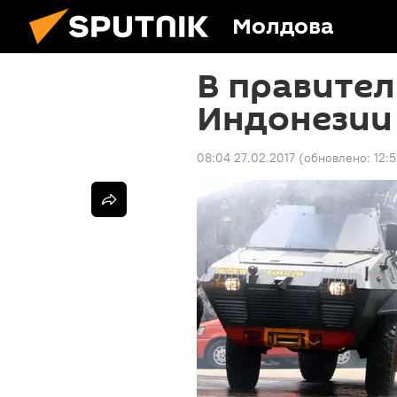
Молдова
В правите
Индонезии
08:04 27.02.2017
(обновлено:
12: