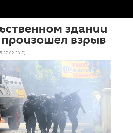
льственном здании
 произошел взрыв
55 27.02.2017
)