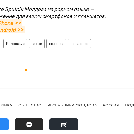
те Sputnik Молдова на родном языке —
жение для ваших смартфонов и планшетов.
Phone >>
ndroid >>
Индонезия
взрыв
полиция
нападение
ОМИКА
ОБЩЕСТВО
РЕСПУБЛИКА МОЛДОВА
РОССИЯ
ПОД