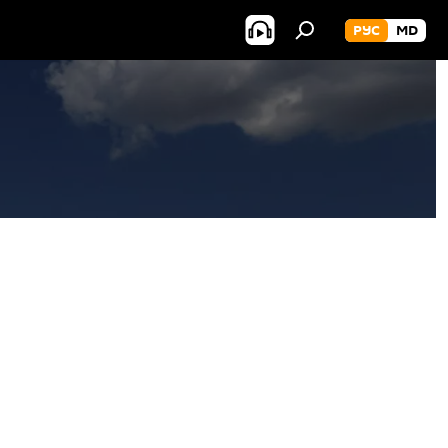
РУС
MD