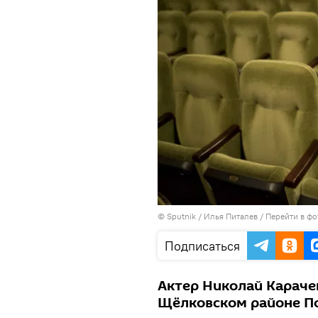
© Sputnik / Илья Питалев
/
Перейти в фо
Подписаться
Актер Николай Караче
Щёлковском районе П