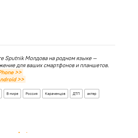
те Sputnik Молдова на родном языке —
жение для ваших смартфонов и планшетов.
Phone >>
ndroid >>
В мире
Россия
Караченцов
ДТП
актер