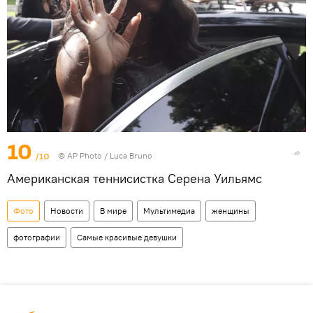
10
/10
© AP Photo / Luca Bruno
Американская теннисистка Серена Уильямс
Фото
Новости
В мире
Мультимедиа
женщины
фотографии
Самые красивые девушки