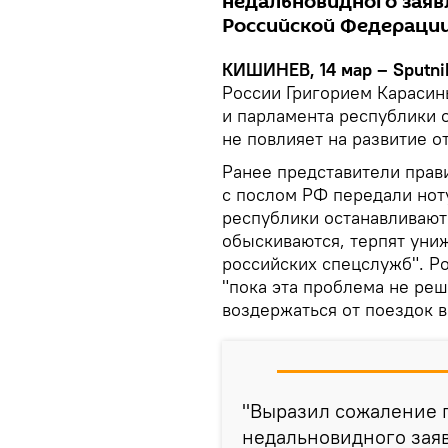
недальновидного заяв
Российской Федераци
КИШИНЕВ, 14 мар – Sputni
России Григорием Карасин
и парламента республики 
не повлияет на развитие о
Ранее представители прав
с послом РФ передали ноту
республики останавливают
обыскиваются, терпят уни
российских спецслужб". Р
"пока эта проблема не реш
воздержаться от поездок 
"Выразил сожаление 
недальновидного заяв