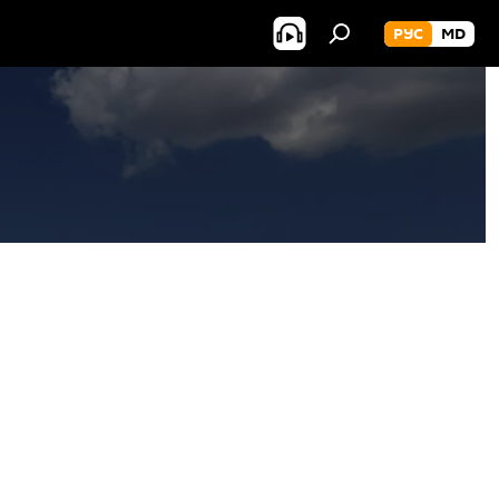
РУС
MD