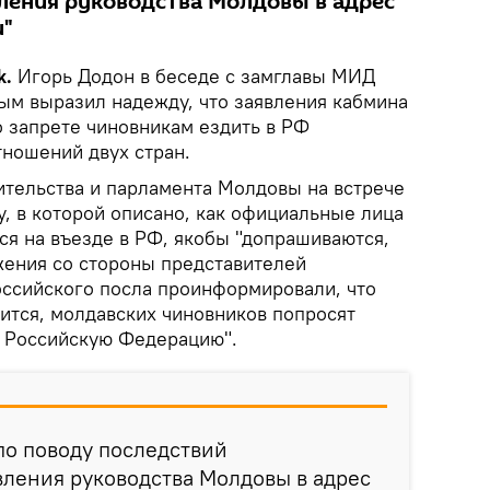
ления руководства Молдовы в адрес
и"
k.
Игорь Додон в беседе с замглавы МИД
ым выразил надежду, что заявления кабмина
о запрете чиновникам ездить в РФ
тношений двух стран.
ительства и парламента Молдовы на встрече
, в которой описано, как официальные лица
ся на въезде в РФ, якобы "допрашиваются,
жения со стороны представителей
оссийского посла проинформировали, что
ится, молдавских чиновников попросят
в Российскую Федерацию".
по поводу последствий
ления руководства Молдовы в адрес