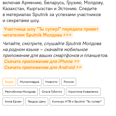
включая Армению, Беларусь, Грузию, Молдову,
Казахстан, Кыргызстан и Эстонию. Следите
в материалах Sputnik за успехами участников
и секретами шоу.
Участница шоу "Ты супер!" передала привет 
читателям Sputnik Молдова >>>
Читайте, смотрите, слушайте Sputnik Молдова
на родном языке — скачайте мобильное
приложение для ваших смартфонов и планшетов.
Скачать приложение для iPhone >>
Скачать приложение для Android >>
Видео
Мультимедиа
Новости
Россия
Республика Молдова
Ольга Губогло
Кристина Коваленко
Анна Ерхан
Теодор Цену
Конкурс НТВ и Sputnik "Ты супер!"