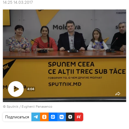
14:25 14.03.2017
4:04
Воспроизвести
© Sputnik / Evghenii Panasenco
видео
Подписаться