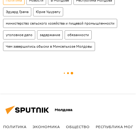
Политика
Новости
В Молдове
Республика Молдова
Эдуард Грама
Юрие Ушурелу
министерство сельского хозяйства и пищевой промышленности
уголовное дело
задержание
обязанности
Чем завершились обыски в Минсельхозе Молдовы
Молдова
ПОЛИТИКА
ЭКОНОМИКА
ОБЩЕСТВО
РЕСПУБЛИКА МОЛ