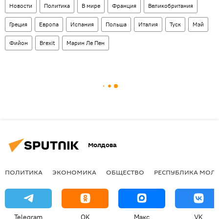
Новости
Политика
В мире
Франция
Великобритания
Греция
Европа
Испания
Польша
Италия
Туск
Мэй
Фийон
Brexit
Марин Ле Пен
Молдова
ПОЛИТИКА
ЭКОНОМИКА
ОБЩЕСТВО
РЕСПУБЛИКА МОЛ
Telegram
OK
Макс
VK