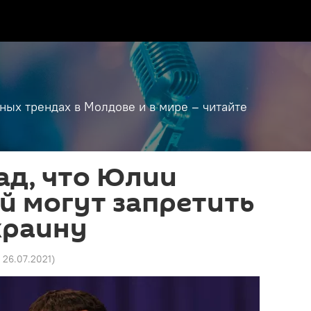
дных трендах в Молдове и в мире – читайте
рад, что Юлии
й могут запретить
краину
6 26.07.2021
)