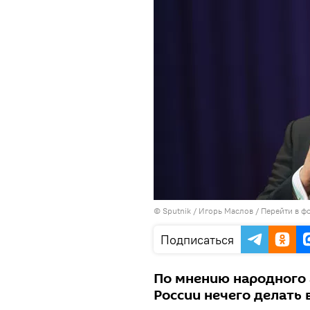
© Sputnik / Игорь Маслов
/
Перейти в ф
Подписаться
По мнению народного 
России нечего делать 