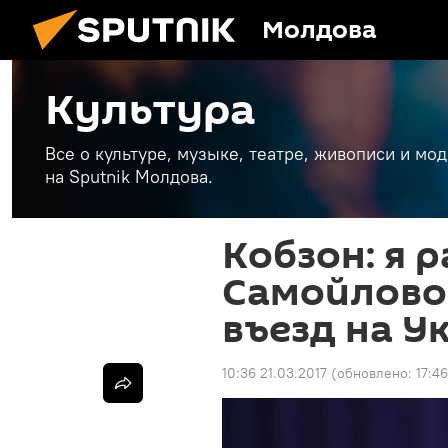
Молдова
Культура
Все о культуре, музыке, театре, живописи и мо
на Sputnik Молдова.
Кобзон: я 
Самойлово
въезд на У
10:36 21.03.2017
(обновлено:
17:4