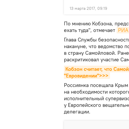
13 марта 2017, 09:19
По мнению Кобзона, предс
ехать туда", отмечает
РИА 
Глава Службы безопасност
накануне, что ведомство п
в страну Самойловой. Ран
раскритиковал участие Са
Кобзон считает, что Самой
"Евровидении">>>
Россиянка посещала Крым в
на необходимости которого
исполнительный супервизо
у Европейского вещательн
делегации.