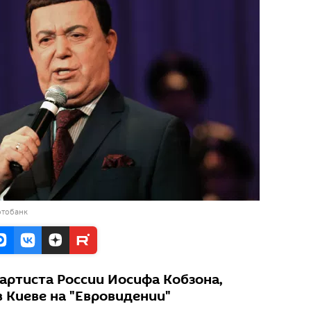
отобанк
артиста России Иосифа Кобзона,
в Киеве на "Евровидении"