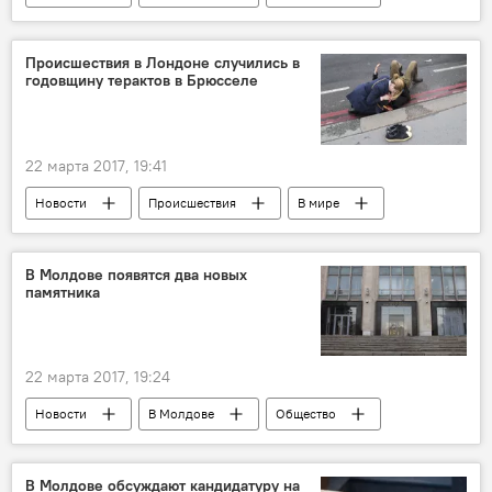
Происшествия
Республика Молдова
молдаване
теракт
Происшествия в Лондоне случились в
годовщину терактов в Брюсселе
теракт в Лондоне
22 марта 2017, 19:41
Новости
Происшествия
В мире
Лондон
происшествие
теракт
теракт в Лондоне
В Молдове появятся два новых
памятника
22 марта 2017, 19:24
Новости
В Молдове
Общество
Республика Молдова
памятник
правительство
В Молдове обсуждают кандидатуру на