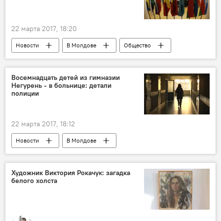
22 марта 2017, 18:20
Новости
В Молдове
Общество
Республика Молдова
борьба с терроризмом
Восемнадцать детей из гимназии
Негурень - в больнице: детали
полиции
22 марта 2017, 18:12
Новости
В Молдове
Происшествия
Республика Молдова
Теленешты
расследование
Художник Виктория Рокачук: загадка
белого холста
полиция
дети
госпитализация
гимназия
слезоточивый газ