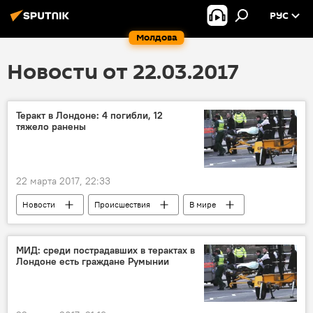
РУС
Молдова
Новости от 22.03.2017
Теракт в Лондоне: 4 погибли, 12
тяжело ранены
22 марта 2017, 22:33
Новости
Происшествия
В мире
Лондон
погибшие
полиция
скорая помощь
раненые
МИД: среди пострадавших в терактах в
Лондоне есть граждане Румынии
Парламент
теракт