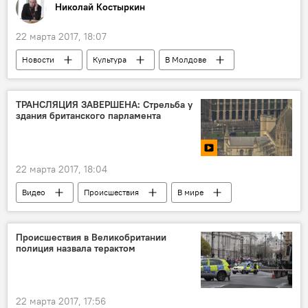
Николай Костыркин
22 марта 2017, 18:07
Новости
Культура
В Молдове
Кишинев
Республика Молдова
Виктория Рокачук
выставка
ТРАНСЛЯЦИЯ ЗАВЕРШЕНА: Стрельба у
здания британского парламента
художник
22 марта 2017, 18:04
Видео
Происшествия
В мире
Мультимедиа
теракт в Лондоне
Происшествия в Великобритании
полиция назвала терактом
22 марта 2017, 17:56