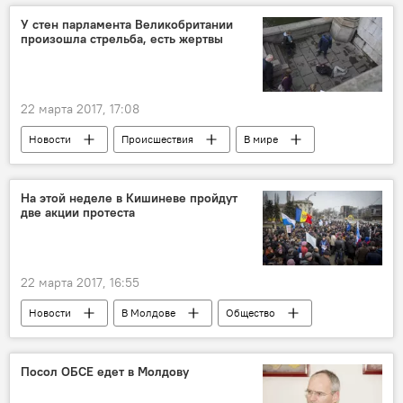
Республика Молдова
РЦНК
У стен парламента Великобритании
произошла стрельба, есть жертвы
конкурс
отношения
дипломатия
эссе
22 марта 2017, 17:08
Новости
Происшествия
В мире
теракт в Лондоне
На этой неделе в Кишиневе пройдут
две акции протеста
22 марта 2017, 16:55
Новости
В Молдове
Общество
Кишинев
профсоюзы
педагоги
протест
Посол ОБСЕ едет в Молдову