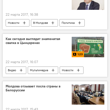
22 марта 2017, 16:38
Новости
В Молдове
Политика
Приднестровье
Республика Молдова
Австрия
Вольф Дитрих Хайм
ОБСЕ
Как сегодня выглядит знаменитая
свалка в Цынцэренах
1:23
22 марта 2017, 16:07
Видео
Мультимедиа
Новости
Кишинев
Цынцэрены
мусор
полигон
свалка
Молдова отзывает посла страны в
Белоруссии
22 марта 2017, 15:43