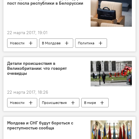
пост посла республики в Белоруссии
22 марта 2017, 19:01
Новости
В Молдове
Политика
Республика Молдова
Виктор Сорочан
посол
кандидатура
Беларусь
Детали происшествия в
Великобритании: что говорят
очевидцы
22 марта 2017, 18:26
Новости
Происшествия
В мире
Великобритания
происшествия
очевидцы
теракт
теракт в Лондоне
Молдова и СНГ будут бороться с
преступностью сообща