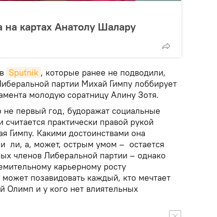
а на картах Анатолу Шалару
ов
Sputnik
, которые ранее не подводили,
 Либеральной партии Михай Гимпу лоббирует
ламента молодую соратницу Алину Зотя.
о не первый год, будоражат социальные
и считается практически правой рукой
ая Гимпу. Какими достоинствами она
и ли, а, может, острым умом – остается
рых членов Либеральной партии – однако
ремительному карьерному росту
 может позавидовать каждый, кто мечтает
й Олимп и у кого нет влиятельных