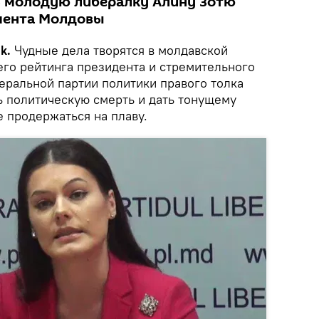
 молодую либералку Алину Зотю
мента Молдовы
ik.
Чудные дела творятся в молдавской
его рейтинга президента и стремительного
еральной партии политики правого толка
ь политическую смерть и дать тонущему
 продержаться на плаву.