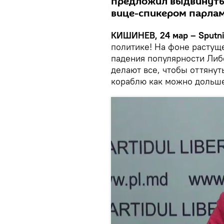
предложил выдвинуть
вице-спикером парла
КИШИНЕВ, 24 мар – Sputn
политике! На фоне растущ
падения популярности Либ
делают все, чтобы оттянут
кораблю как можно дольше