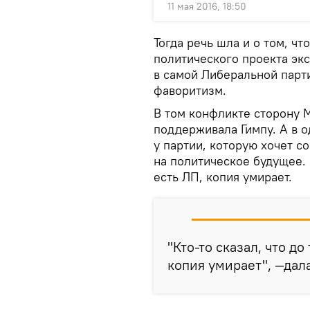
11 мая 2016, 18:50
Тогда речь шла и о том, ч
политического проекта эк
в самой Либеральной парти
фаворитизм.
В том конфликте сторону М
поддерживала Гимпу. А в о
у партии, которую хочет с
на политическое будущее. 
есть ЛП, копия умирает.
"Кто-то сказал, что до
копия умирает", —дал